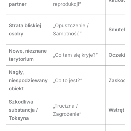
Radość
partner
reprodukcji”
Strata bliskiej
„Opuszczenie /
Smutek
osoby
Samotność”
Nowe, nieznane
„Co tam się kryje?”
Oczekiwa
terytorium
Nagły,
niespodziewany
„Co to jest?”
Zaskocze
obiekt
Szkodliwa
„Trucizna /
substancja /
Wstręt
Zagrożenie”
Toksyna