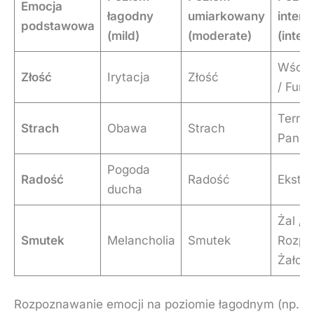
Emocja
łagodny
umiarkowany
inten
podstawowa
(mild)
(moderate)
(inten
Wście
Złość
Irytacja
Złość
/ Furia
Terror 
Strach
Obawa
Strach
Panik
Pogoda
Radość
Radość
Eksta
ducha
Żal /
Smutek
Melancholia
Smutek
Rozpa
Żałob
Rozpoznawanie emocji na poziomie łagodnym (np.