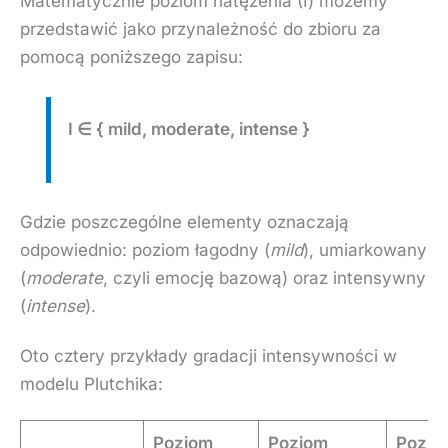
Matematycznie poziom natężenia (I) możemy
przedstawić jako przynależność do zbioru za
pomocą poniższego zapisu:
I ∈ { mild, moderate, intense }
Gdzie poszczególne elementy oznaczają
odpowiednio: poziom łagodny (
mild
), umiarkowany
(
moderate
, czyli emocję bazową) oraz intensywny
(
intense
).
Oto cztery przykłady gradacji intensywności w
modelu Plutchika:
Poziom
Poziom
Pozio